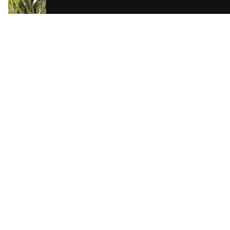
Olio
Extravergine, a fine
vendemmia
Dalle cultivar Roggianella e Carolea. Versatile, da usare ogni
giorno